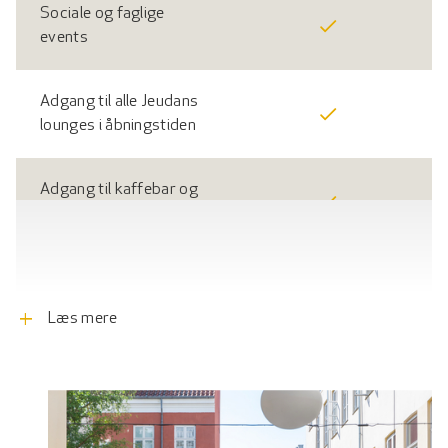
Sociale og faglige
events
Adgang til alle Jeudans
lounges i åbningstiden
Adgang til kaffebar og
baristakaffe
Adgang 24/7
add
Læs mere
Møbleret og delt
kontorplads:
hævesænkebord,
skærm og udstyr