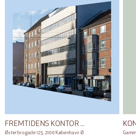
FREMTIDENS KONTOR ...
KO
Østerbrogade 125, 2100 København Ø
Gamme