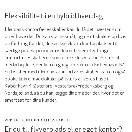
Fleksibilitet i en hybrid hverdag
I Jeudans kontorfællesskaber kan du få det, næsten som
du vil have det. Du kan starte småt, og nemt skalere op hvis
du får brug for det, du kan leje ekstra kontorpladser til
særlige projektperioder i virksomheden eller bruge
kontorfællesskaberne som et eksklusivt arbejdssted til
medarbejdere, der kun en gang i mellem er i København. Når
du først er med i Jeudans kontorfællesskaber, kan du også
booke lækre mødelokaler på tværs af vores huse i
København K, Østerbro, Vesterbro/Frederiksberg og
Nordsjælland, så du kan lægge dine møder der, hvor det er
smartest for dine kunder.
PRISER I KONTORFÆLLESSKABET
Er du til flyverplads eller eget kontor?