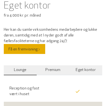
Eget kontor
fra 4.000 kr. pr. måned
Her kan du samle virksomhedens medarbejdere og lukke
døren, samtidig med at I nyder godt af alle
fællesfaciliteterne og har adgang 24/7.
Få en fremvisning
Lounge
Premium
Eget kontor
Tabel der sammenligner mulighederne for medlemskaber og k
Reception og fast
vært i huset