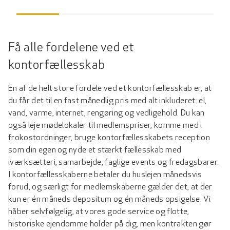
Få alle fordelene ved et
kontorfællesskab
En af de helt store fordele ved et kontorfællesskab er, at
du får det til en fast månedlig pris med alt inkluderet: el,
vand, varme, internet, rengøring og vedligehold. Du kan
også leje mødelokaler til medlemspriser, komme med i
frokostordninger, bruge kontorfællesskabets reception
som din egen og nyde et stærkt fællesskab med
iværksætteri, samarbejde, faglige events og fredagsbarer.
I kontorfællesskaberne betaler du huslejen månedsvis
forud, og særligt for medlemskaberne gælder det, at der
kun er én måneds depositum og én måneds opsigelse. Vi
håber selvfølgelig, at vores gode service og flotte,
historiske ejendomme holder på dig, men kontrakten gør