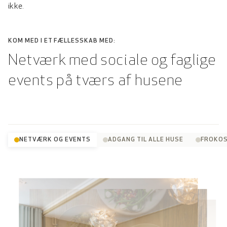
ikke.
KOM MED I ET FÆLLESSKAB MED:
Netværk med sociale og faglige
events på tværs af husene
NETVÆRK OG EVENTS
ADGANG TIL ALLE HUSE
FROKO