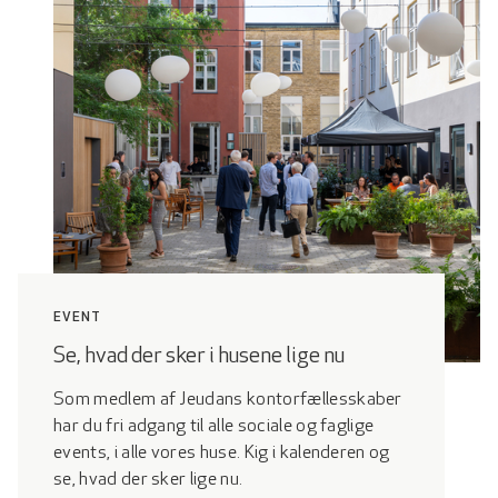
Privat møbleret
kontor
Adgang til tekøkken
med gratis te og kaffe
Firmaadresse med
pakke- og
postmodtagelse
EVENT
Fibernet
Se, hvad der sker i husene lige nu
Som medlem af Jeudans kontorfællesskaber
El, vand, varme,
har du fri adgang til alle sociale og faglige
rengøring og
events, i alle vores huse. Kig i kalenderen og
vedligehold
se, hvad der sker lige nu.