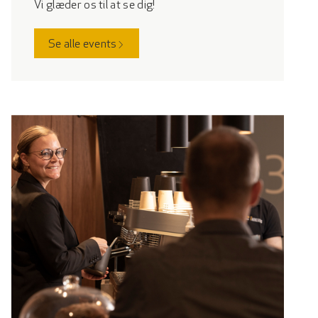
Vi glæder os til at se dig!
Medlemspriser i alle
Se alle events
Jeudans mødecentre
Bad og omklædning