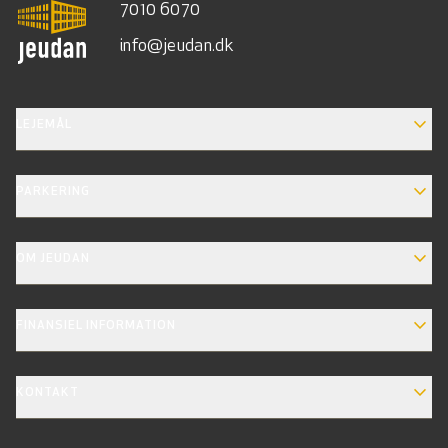
7010 6070
info@jeudan.dk
EXPAND_MORE
LEJEMÅL
EXPAND_MORE
PARKERING
EXPAND_MORE
OM JEUDAN
EXPAND_MORE
FINANSIEL INFORMATION
EXPAND_MORE
KONTAKT