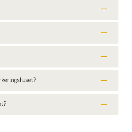
add
add
add
add
arkeringshuset?
add
nt?