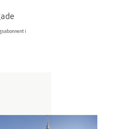
gade
gsabonnent i