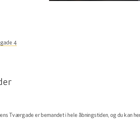
rgade 4
der
ens Tværgade er bemandet i hele åbningstiden, og du kan hen