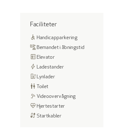
Faciliteter
accessible
Handicapparkering
concierge
Bemandet i åbningstid
elevator
Elevator
bolt
Ladestander
ev_station
Lynlader
wc
Toilet
speed_camera
Videoovervågning
ecg_heart
Hjertestarter
cable
Startkabler