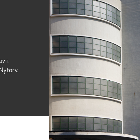
avn.
Nytorv.