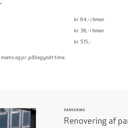
r
kr. 64,- i timen
kr. 36,- i timen
kr. 515,-
kl. moms og pr. påbegyndt time.
PARKERING
Renovering af pa