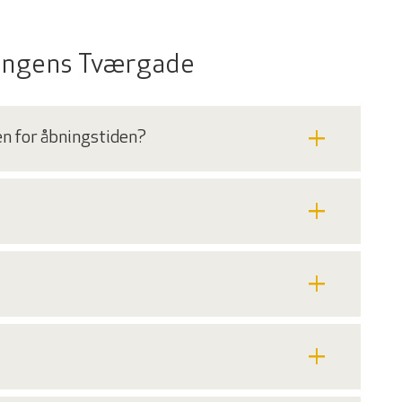
ningens Tværgade
add
en for åbningstiden?
add
add
add