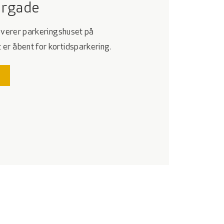
ærgade
noverer parkeringshuset på
r åbent for kortidsparkering.