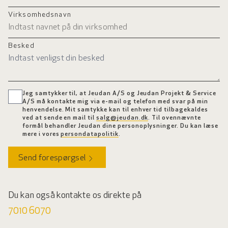
Virksomhedsnavn
Besked
Jeg samtykker til, at Jeudan A/S og Jeudan Projekt & Service
A/S må kontakte mig via e-mail og telefon med svar på min
henvendelse. Mit samtykke kan til enhver tid tilbagekaldes
ved at sende en mail til
salg@jeudan.dk
. Til ovennævnte
formål behandler Jeudan dine personoplysninger. Du kan læse
mere i vores
persondatapolitik
.
Send forespørgsel
Du kan også kontakte os direkte på
7010 6070