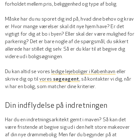
forholdet mellem pris, beliggenhed og type af bolig.
Måske har du nu sporet dig ind på, hvad dine behov og krav
er. Hvor mange værelser skal dit nye hjem have? Er det
vigtigt for dig at bo i byen? Eller skal der være mulighed for
parkering? Det er bare nogle af de spørgsmål, du sikkert
allerede har stillet dig selv. Så er du klar til at begive dig
videre ud i boligsøgningen.
Du kan altid se vores
ledige lejeboliger i København
eller
skrive dig op til
vores
søgeagent
, så kontakter vi dig, når
vi har en bolig, som matcher dine kriterier.
Din indflydelse på indretningen
Har du en indretningsarkitekt gemt i maven? Så kan det
være fristende at begive sig ud i den helt store makeover
af din nye drømmebolig. Men før du begynder på at