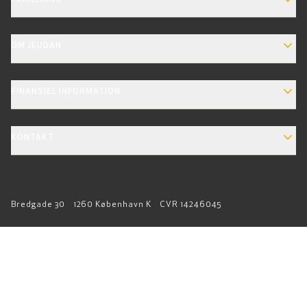
EXPAND_MORE
OM JEUDAN
EXPAND_MORE
FINANSIEL INFORMATION
EXPAND_MORE
KONTAKT
Bredgade 30
1260 København K
CVR 14246045