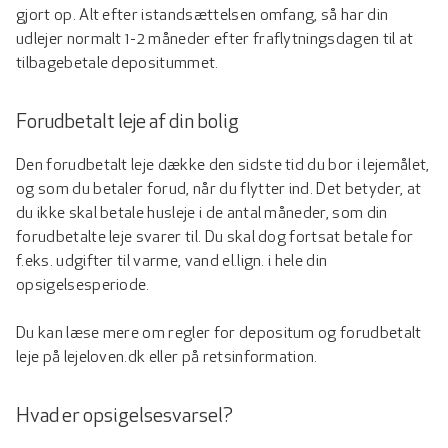
gjort op. Alt efter istandsættelsen omfang, så har din
udlejer normalt 1-2 måneder efter fraflytningsdagen til at
tilbagebetale depositummet.
Forudbetalt leje af din bolig
Den forudbetalt leje dække den sidste tid du bor i lejemålet,
og som du betaler forud, når du flytter ind. Det betyder, at
du ikke skal betale husleje i de antal måneder, som din
forudbetalte leje svarer til. Du skal dog fortsat betale for
f.eks. udgifter til varme, vand el.lign. i hele din
opsigelsesperiode.
Du kan læse mere om regler for depositum og forudbetalt
leje på lejeloven.dk eller på retsinformation.
Hvad er opsigelsesvarsel?