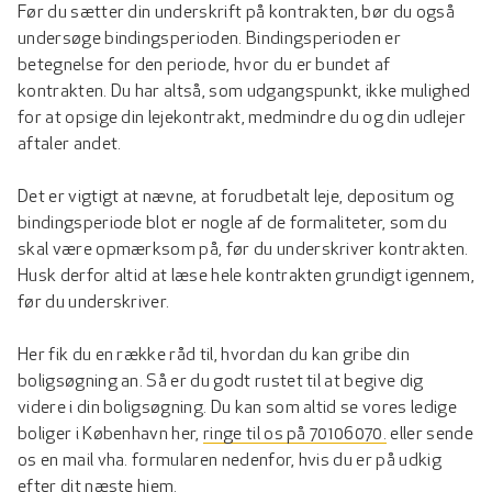
Før du sætter din underskrift på kontrakten, bør du også
undersøge bindingsperioden. Bindingsperioden er
betegnelse for den periode, hvor du er bundet af
kontrakten. Du har altså, som udgangspunkt, ikke mulighed
for at opsige din lejekontrakt, medmindre du og din udlejer
aftaler andet.
Det er vigtigt at nævne, at forudbetalt leje, depositum og
bindingsperiode blot er nogle af de formaliteter, som du
skal være opmærksom på, før du underskriver kontrakten.
Husk derfor altid at læse hele kontrakten grundigt igennem,
før du underskriver.
Her fik du en række råd til, hvordan du kan gribe din
boligsøgning an. Så er du godt rustet til at begive dig
videre i din boligsøgning. Du kan som altid se vores ledige
boliger i København her,
ringe til os på 70106070.
eller sende
os en mail vha. formularen nedenfor, hvis du er på udkig
efter dit næste hjem.