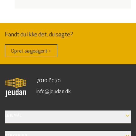
Fandt du ikke det, du søgte?
Opret søgeagent
7010 6070
info@jeudan.dk
EXPAND_MORE
LEJEMÅL
EXPAND_MORE
PARKERING