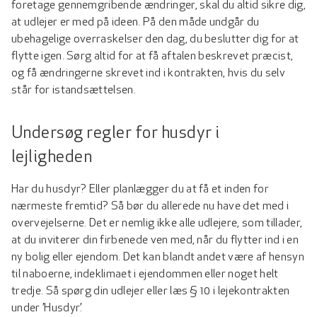
foretage gennemgribende ændringer, skal du altid sikre dig,
at udlejer er med på ideen. På den måde undgår du
ubehagelige overraskelser den dag, du beslutter dig for at
flytte igen. Sørg altid for at få aftalen beskrevet præcist,
og få ændringerne skrevet ind i kontrakten, hvis du selv
står for istandsættelsen.
Undersøg regler for husdyr i
lejligheden
Har du husdyr? Eller planlægger du at få et inden for
nærmeste fremtid? Så bør du allerede nu have det med i
overvejelserne. Det er nemlig ikke alle udlejere, som tillader,
at du inviterer din firbenede ven med, når du flytter ind i en
ny bolig eller ejendom. Det kan blandt andet være af hensyn
til naboerne, indeklimaet i ejendommen eller noget helt
tredje. Så spørg din udlejer eller læs § 10 i lejekontrakten
under ’Husdyr’.