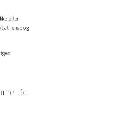
ike eller
il at rense og
 igen.
amme tid