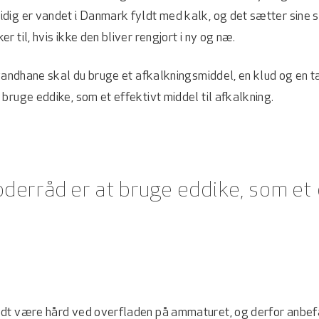
dig er vandet i Danmark fyldt med kalk, og det sætter sine 
 til, hvis ikke den bliver rengjort i ny og næ.
 vandhane skal du bruge et afkalkningsmiddel, en klud og en t
bruge eddike, som et effektivt middel til afkalkning.
derråd er at bruge eddike, som et 
dt være hård ved overfladen på ammaturet, og derfor anbefa