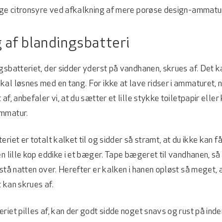
ruge citronsyre ved afkalkning af mere porøse design-ammatu
 af blandingsbatteri
gsbatteriet, der sidder yderst på vandhanen, skrues af. Det 
al løsnes med en tang. For ikke at lave ridser i ammaturet, nå
af, anbefaler vi, at du sætter et lille stykke toiletpapir elle
ammatur.
riet er totalt kalket til og sidder så stramt, at du ikke kan f
en lille kop eddike i et bæger. Tape bægeret til vandhanen, så
 stå natten over. Herefter er kalken i hanen opløst så meget, 
 kan skrues af.
riet pilles af, kan der godt sidde noget snavs og rust på inde