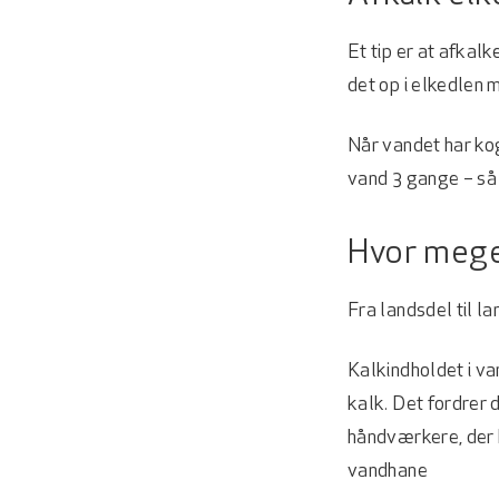
Et tip er at afka
det op i elkedlen 
Når vandet har kog
vand 3 gange – så 
Hvor meget
Fra landsdel til la
Kalkindholdet i va
kalk. Det fordrer 
håndværkere, der 
vandhane