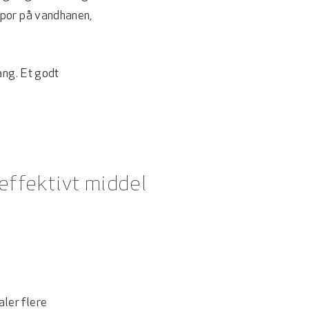
spor på vandhanen,
ang. Et godt
effektivt middel
ler flere