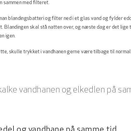
m sammen med filteret.
n blandingsbatteri og filter ned i et glas vand og fylder edd
et. Blandingen skal stå natten over, og næste dag er det lige t
n igen.
ette, skulle trykket i vandhanen gerne være tilbage til normal
afkalke vandhanen og elkedlen på s
kedel og vandhane på samme tid