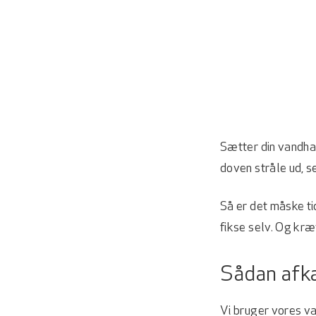
Sætter din vandhan
doven stråle ud, s
Så er det måske ti
fikse selv. Og kræv
Sådan afka
Vi bruger vores va