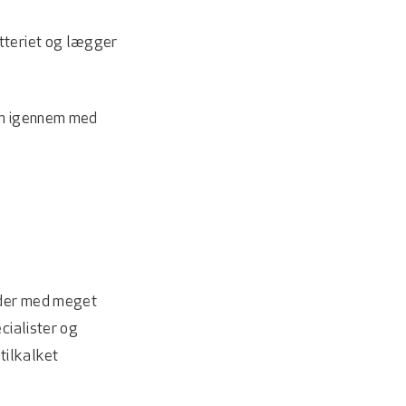
atteriet og lægger
len igennem med
teder med meget
cialister og
tilkalket