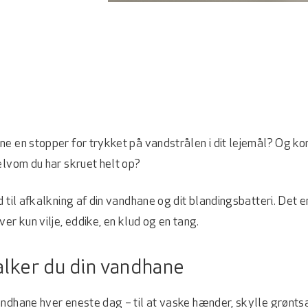
e en stopper for trykket på vandstrålen i dit lejemål? Og k
elvom du har skruet helt op?
d til afkalkning af din vandhane og dit blandingsbatteri. Det e
er kun vilje, eddike, en klud og en tang.
lker du din vandhane
ndhane hver eneste dag – til at vaske hænder, skylle grønts