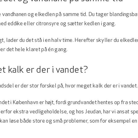
lke vandhanen og elkedlen på samme tid. Du tager blandingsb
med eddike eller citronsyre og sætter kedlen i gang.
t, lader du det stå i en halv time. Herefter skyller du elked
er det hele klaret på én gang.
 kalk er der i vandet?
ndsdel er der stor forskel på, hvor meget kalk der er i vandet.
ndet i København er højt, fordi grundvandet hentes op fra s
derfor ekstra vedligeholdelse, og hos Jeudan, har vi ansat spe
kan løse både store og små problemer, som for eksempel en 