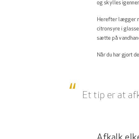
og skylles igenne
Herefter lægger ma
citronsyre i glass
sætte på vandhane
Når du har gjort d
Et tip er at 
Afkalk el