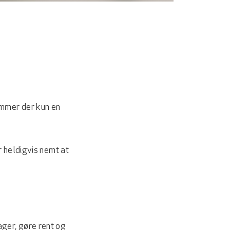
ommer der kun en
r heldigvis nemt at
ager, gøre rent og