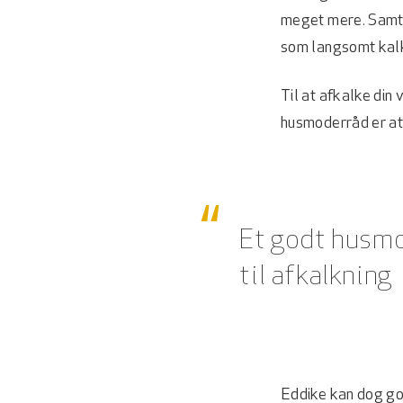
meget mere. Samti
som langsomt kalker
Til at afkalke din
husmoderråd er at 
Et godt husmo
til afkalkning
Eddike kan dog go