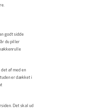
re.
kan godt sidde
r du piller
r køkkenrulle
å det af med en
 tuden er dækket i
at
rsiden. Det skal ud