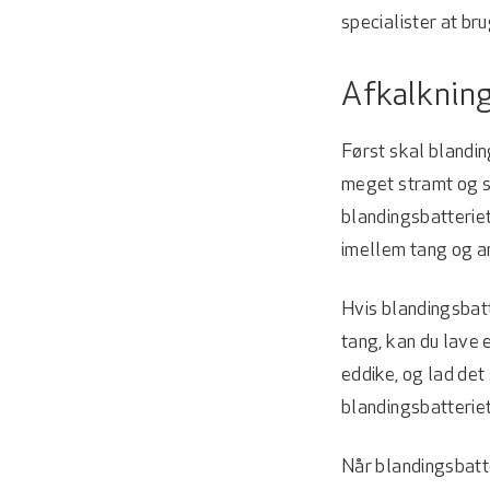
specialister at b
Afkalkning
Først skal blandin
meget stramt og sk
blandingsbatteriet 
imellem tang og 
Hvis blandingsbatte
tang, kan du lave 
eddike, og lad det
blandingsbatteriet
Når blandingsbatte