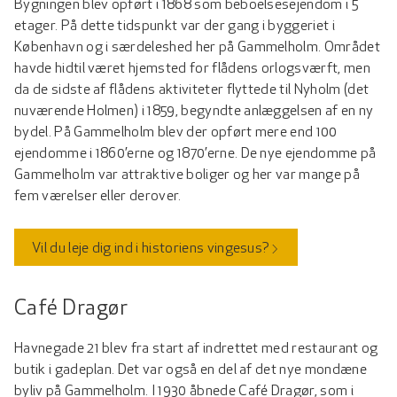
Bygningen blev opført i 1868 som beboelsesejendom i 5
etager. På dette tidspunkt var der gang i byggeriet i
København og i særdeleshed her på Gammelholm. Området
havde hidtil været hjemsted for flådens orlogsværft, men
da de sidste af flådens aktiviteter flyttede til Nyholm (det
nuværende Holmen) i 1859, begyndte anlæggelsen af en ny
bydel. På Gammelholm blev der opført mere end 100
ejendomme i 1860’erne og 1870’erne. De nye ejendomme på
Gammelholm var attraktive boliger og her var mange på
fem værelser eller derover.
Vil du leje dig ind i historiens vingesus?
Café Dragør
Havnegade 21 blev fra start af indrettet med restaurant og
butik i gadeplan. Det var også en del af det nye mondæne
byliv på Gammelholm. I 1930 åbnede Café Dragør, som i