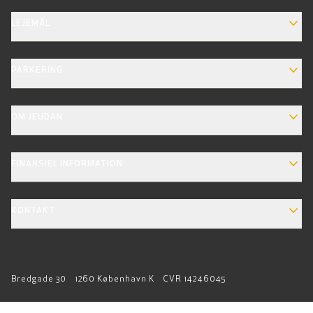
EXPAND_MORE
LEJEMÅL
EXPAND_MORE
PARKERING
EXPAND_MORE
OM JEUDAN
EXPAND_MORE
FINANSIEL INFORMATION
EXPAND_MORE
KONTAKT
Bredgade 30
1260 København K
CVR 14246045