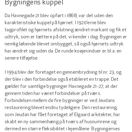
Bygningens kuppel
Da Havnegade 21 blev opført i 1868, var det uden den
karakteristiske kuppel på hjørnet. I 1920’erne blev
tagprofilet og hjørnets afslutning ændret markant og fik et
udtryk, som er tættere på det, vi kender i dag. Bygningen er
nemlig løbende blevet ombygget, så også hjørnets udtryk
har ændret sig siden da. De runde koøjevinduer er bl.a. en
senere tilføjelse.
I 1994 blev der foretaget en gennembrydning til nr. 23, og
der blev i den forbindelse også etableret en trappe. Det
gælder for samtlige bygninger Havnegade 21-27, at der
gennem tiden har været forbindelser på tværs.
Forbindelsen mellem de fire bygninger er ved Jeudans
restaurering blevet endnu tydeligere. Den restaurering,
som Jeudan har fået foretaget af Elgaard arkitekter, har
skabt en ny sammenhæng på tværs af husnumrene og
dermed en større fleksibilitet i lejemålene. Bygningernes