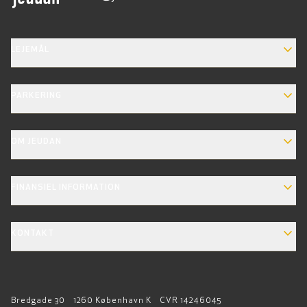
EXPAND_MORE
LEJEMÅL
EXPAND_MORE
PARKERING
EXPAND_MORE
OM JEUDAN
EXPAND_MORE
FINANSIEL INFORMATION
EXPAND_MORE
KONTAKT
Bredgade 30
1260 København K
CVR 14246045