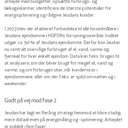
arbejde med budgetter, opsætte forbrugs- og
lækagealarmer, identificere de største potentialer for
energioptimering og rådgive Jeudans kunder.
I 2023 blev der etableret forbindelse til alle hovedmålere i
Jeudans ejendomme i HOFORs forsyningsområde, hvilket
udgør ca. 90 % af Jeudans ejendomme. Derfor kan Jeudan
nu centralt overvåge forbruget af el, vand, varme og
fjernkøl for hver enkelt ejendom. Data kan f.eks. bruges til
at analysere, om der bliver brugt for meget el, vand og
varme, og om forbruget sker, når kunderne er i
ejendommene, eller om der f.eks. er spild om natten og i
weekender.
Godt på vej mod fase 2
Jeudan har lagt en flerårig strategi henimod at blive stadig
mere datadreven på energimåling og -optimering. Arbejdet
er inddelt i fem faser: