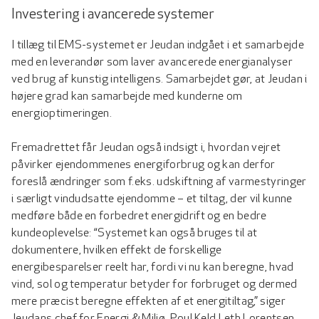
Investering i avancerede systemer
I tillæg til EMS-systemet er Jeudan indgået i et samarbejde
med en leverandør som laver avancerede energianalyser
ved brug af kunstig intelligens. Samarbejdet gør, at Jeudan i
højere grad kan samarbejde med kunderne om
energioptimeringen.
Fremadrettet får Jeudan også indsigt i, hvordan vejret
påvirker ejendommenes energiforbrug og kan derfor
foreslå ændringer som f.eks. udskiftning af varmestyringer
i særligt vindudsatte ejendomme – et tiltag, der vil kunne
medføre både en forbedret energidrift og en bedre
kundeoplevelse: “Systemet kan også bruges til at
dokumentere, hvilken effekt de forskellige
energibesparelser reelt har, fordi vi nu kan beregne, hvad
vind, sol og temperatur betyder for forbruget og dermed
mere præcist beregne effekten af et energitiltag,” siger