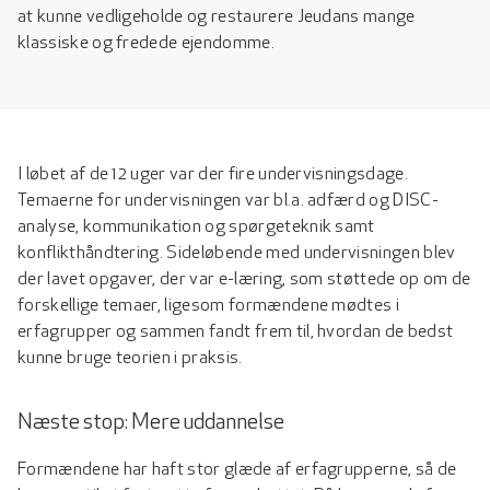
at kunne vedligeholde og restaurere Jeudans mange
klassiske og fredede ejendomme.
I løbet af de 12 uger var der fire undervisningsdage.
Temaerne for undervisningen var bl.a. adfærd og DISC-
analyse, kommunikation og spørgeteknik samt
konflikthåndtering. Sideløbende med undervisningen blev
der lavet opgaver, der var e-læring, som støttede op om de
forskellige temaer, ligesom formændene mødtes i
erfagrupper og sammen fandt frem til, hvordan de bedst
kunne bruge teorien i praksis.
Næste stop: Mere uddannelse
Formændene har haft stor glæde af erfagrupperne, så de