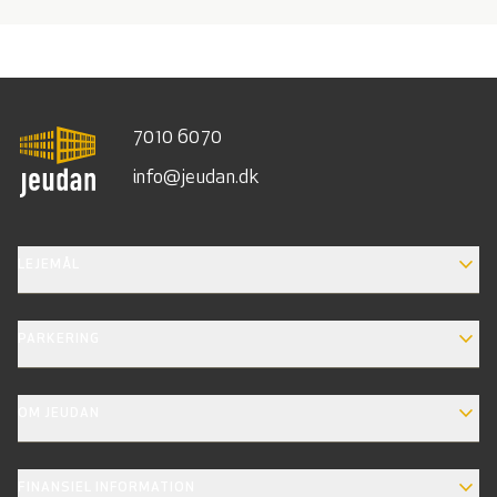
7010 6070
info@jeudan.dk
EXPAND_MORE
LEJEMÅL
EXPAND_MORE
PARKERING
EXPAND_MORE
OM JEUDAN
EXPAND_MORE
FINANSIEL INFORMATION