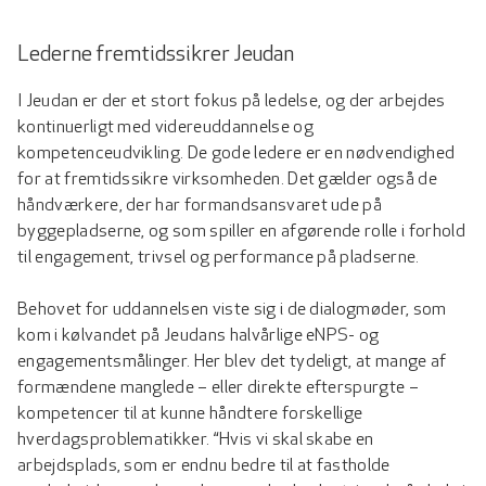
Lederne fremtidssikrer Jeudan
I Jeudan er der et stort fokus på ledelse, og der arbejdes
kontinuerligt med videreuddannelse og
kompetenceudvikling. De gode ledere er en nødvendighed
for at fremtidssikre virksomheden. Det gælder også de
håndværkere, der har formandsansvaret ude på
byggepladserne, og som spiller en afgørende rolle i forhold
til engagement, trivsel og performance på pladserne.
Behovet for uddannelsen viste sig i de dialogmøder, som
kom i kølvandet på Jeudans halvårlige eNPS- og
engagementsmålinger. Her blev det tydeligt, at mange af
formændene manglede – eller direkte efterspurgte –
kompetencer til at kunne håndtere forskellige
hverdagsproblematikker. “Hvis vi skal skabe en
arbejdsplads, som er endnu bedre til at fastholde