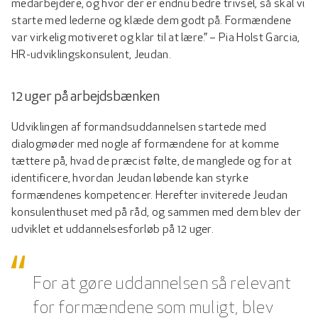
medarbejdere, og hvor der er endnu bedre trivsel, så skal vi
starte med lederne og klæde dem godt på. Formændene
var virkelig motiveret og klar til at lære.” – Pia Holst Garcia,
HR-udviklingskonsulent, Jeudan.
12 uger på arbejdsbænken
Udviklingen af formandsuddannelsen startede med
dialogmøder med nogle af formændene for at komme
tættere på, hvad de præcist følte, de manglede og for at
identificere, hvordan Jeudan løbende kan styrke
formændenes kompetencer. Herefter inviterede Jeudan
konsulenthuset med på råd, og sammen med dem blev der
udviklet et uddannelsesforløb på 12 uger.
For at gøre uddannelsen så relevant
for formændene som muligt, blev