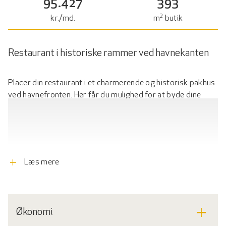
95.427
393
2
kr./md.
m
butik
Restaurant i historiske rammer ved havnekanten
Placer din restaurant i et charmerende og historisk pakhus
ved havnefronten. Her får du mulighed for at byde dine
gæster velkommen i smukke rammer med højt til loftet,
historiske søjler og buede vinduer.
Restauranten ligger lige ud til havnefronten, i stueetagen af
en smuk murstensejendom med mange fine detaljer.
add
Læs mere
Foruden de 393 kvadratmeter restaurationsareal
medfølger 150 kvadratmeter udeareal, således når vejret
tillader det, har du mulighed for at seate dine gæster
udenfor.
add
Økonomi