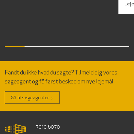
Lej
Fandt du ikke hvad du søgte? Tilmeld dig vores
søgeagent og få først besked om nye lejemål
Gå til søgeagenten
7010 6070