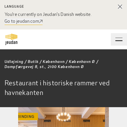
LANGUAGE
You’re currently on Jeudan’s Danish website.
Go to jeudan.com
Udlejning
/
Butik
/
København
/
København Ø
/
Dampfærgevej 8, st., 2100 København Ø
Restaurant i historiske rammer ved
havnekanten
INGEN BINDING