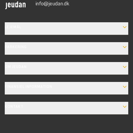
info@jeudan.dk
EXPAND_MORE
LEJEMÅL
EXPAND_MORE
PARKERING
EXPAND_MORE
OM JEUDAN
EXPAND_MORE
FINANSIEL INFORMATION
EXPAND_MORE
KONTAKT