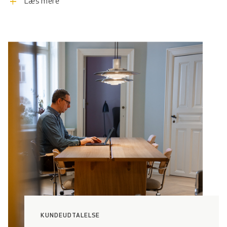
add
Læs mere
Dampfærgevej får I central beliggenhed med kun få
minutter til Østerport St., Nordhavnen og Indre By. I får et
naturligt et flow af gæster - fra de mange virksomheder i
området og forbipasserende på kajen. Dampfærgevej er en
del af et område med stor virkelyst og udvikling.
KUNDEUDTALELSE