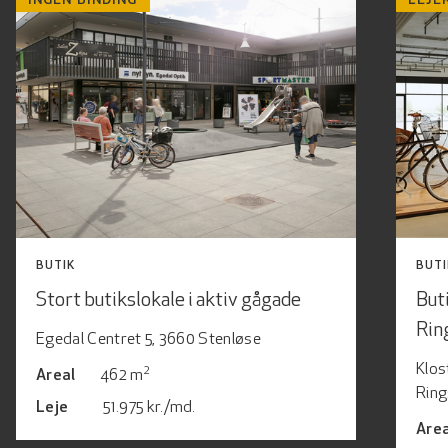
INGEN BINDING
LEJE
BUTIK
BUTI
Stort butikslokale i aktiv gågade
But
Rin
Egedal Centret 5, 3660 Stenløse
Klos
2
Areal
462 m
Ring
Leje
51.975 kr./md.
Area