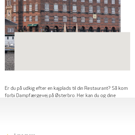
Er du på udkig efter en kajplads til din Restaurant? Så kom
forbi Dampfærgevej på Østerbro. Her kan du og dine
restaurantgæster mærke suset fra dengang skibe
langvejsfra lagde til ved kajen. Tungt lastede med varer fra
hele verden. I dag står de historiske pakhuse lige så
stemningsfulde som dengang. Nu nyrenoverede og
udstyret med alt, hvad din restaurant kan få brug for. På