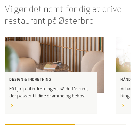
Vi gør det nemt for dig at drive
restaurant på Østerbro
DESIGN & INDRETNING
HÅND
Få hjælp til indretningen, så du får rum,
Vi ha
der passer til dine drømme og behov.
Ring.