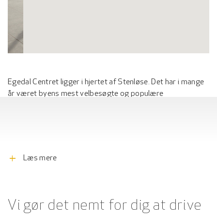
Egedal Centret ligger i hjertet af Stenløse. Det har i mange
år været byens mest velbesøgte og populære
indkøbsmekka. Centret tilbyder en kombination af butikker,
små hyggelige caféer og restauranter, såvel som bolig og
erhvervsdrevne virksomheder. I de seneste par år har
kommunen haft en positiv byudvikling og
befolkningsvækst, der kommer byens erhvervsdrivende til
add
Læs mere
gavn. Desuden er det nemt at komme til og fra, da både bus
og tog kører i pendulfart fra Stenløse Station, kun få
minutters gang derfra. Har du bilen med, kan du med fordel
benytte dig af de 1400 gratis parkeringspladser.
Vi gør det nemt for dig at drive