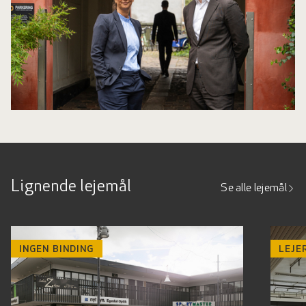
Lignende lejemål
Se alle lejemål
INGEN BINDING
LEJE