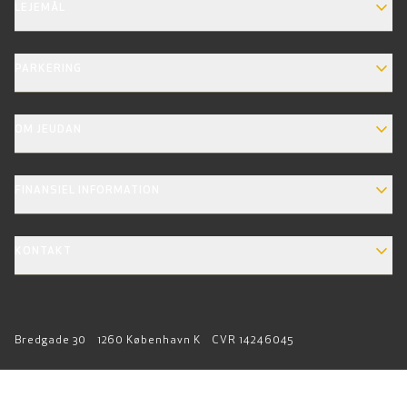
EXPAND_MORE
LEJEMÅL
EXPAND_MORE
PARKERING
EXPAND_MORE
OM JEUDAN
EXPAND_MORE
FINANSIEL INFORMATION
EXPAND_MORE
KONTAKT
Bredgade 30
1260 København K
CVR 14246045