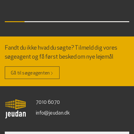
Fandt du ikke hvad du søgte? Tilmeld dig vores
søgeagent og få først besked om nye lejemål
Gå til søgeagenten
7010 6070
info@jeudan.dk