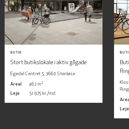
BUTIK
BUTI
Stort butikslokale i aktiv gågade
But
Rin
Egedal Centret 5, 3660 Stenløse
Klos
2
Areal
462 m
Ring
Leje
51.975 kr./md.
Area
Lej