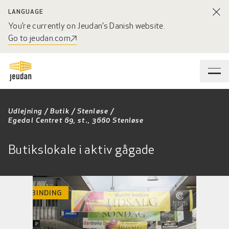
LANGUAGE
You’re currently on Jeudan’s Danish website.
Go to jeudan.com
Udlejning
/
Butik
/
Stenløse
/
Egedal Centret 69, st., 3660 Stenløse
Butikslokale i aktiv gågade
INGEN BINDING