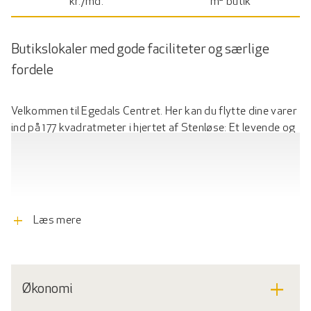
kr./md.
m
butik
Butikslokaler med gode faciliteter og særlige
fordele
Velkommen til Egedals Centret. Her kan du flytte dine varer
ind på 177 kvadratmeter i hjertet af Stenløse: Et levende og
attraktivt centrum med et bredt udvalg af butikker, caféer
og restauranter.
Byen har oplevet en positiv udvikling og vækst i
befolkningen de sidste år, hvilket har gavnet de lokale
add
Læs mere
erhvervsdrivende. Butikslokalet har indgang direkte fra
gågaden, hvor du kan eksponere dine varer til de mange
forbipasserende potentielle kunder.
add
Økonomi
Til lejemålet hører tekøkken og et toilet.