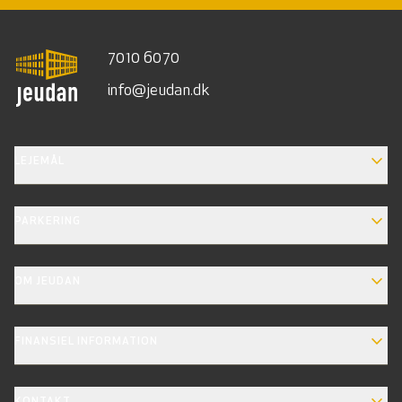
7010 6070
info@jeudan.dk
EXPAND_MORE
LEJEMÅL
EXPAND_MORE
PARKERING
EXPAND_MORE
OM JEUDAN
EXPAND_MORE
FINANSIEL INFORMATION