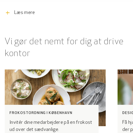
i kvarteret, at alverdens ambassader og kendte
advokathuse har adresse, mens Nyhavn, Ofelia Plads og
add
Læs mere
Jeudans p-anlæg under Kvæsthusbroen kun er en
slentretur væk.
Vi gør det nemt for dig at drive
kontor
FROKOSTORDNING I KØBENHAVN
DESI
Invitér dine medarbejdere på en frokost
Få hj
ud over det sædvanlige.
der 