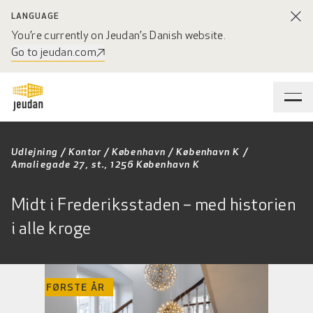
LANGUAGE
You’re currently on Jeudan’s Danish website.
Go to jeudan.com
Udlejning
/
Kontor
/
København
/
København K
/
Amaliegade 27, st., 1256 København K
Midt i Frederiksstaden – med historien
i alle kroge
RABAT FØRSTE ÅR