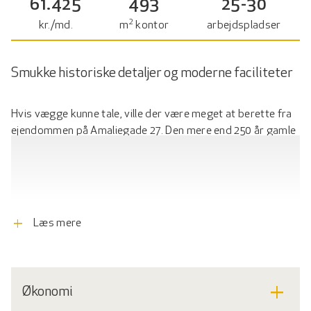
61.425
493
25-30
2
kr./md.
m
kontor
arbejdspladser
Smukke historiske detaljer og moderne faciliteter
Hvis vægge kunne tale, ville der være meget at berette fra
ejendommen på Amaliegade 27. Den mere end 250 år gamle
ejendom blev opført af Kong Frederik den 5. og udgjorde
Søndre Pavillon af Danmarks første hospital. I dag findes
stadig mange smukke og velbevarede detaljer – og det er
dette vingesus, du kan flytte ind i.
add
Læs mere
I den højtbeliggende mezzaninen finder du 493
kvadratmeter fordelt på en god kombination af lokaler i
forskellige størrelser, som kan indrettes til både kontorer
og mødelokaler.
add
Økonomi