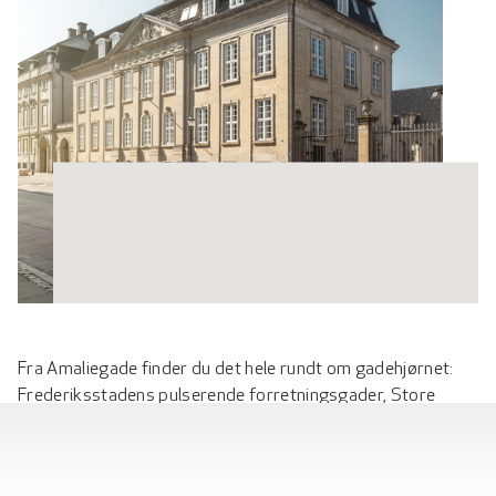
Fra Amaliegade finder du det hele rundt om gadehjørnet:
Frederiksstadens pulserende forretningsgader, Store
Kongensgade og Bredgade, der byder på butikker af alle
slags, kendte kunsthandlere og berømte auktionshuse,
hyggelige caféer og højbårne restauranter. Det er også her