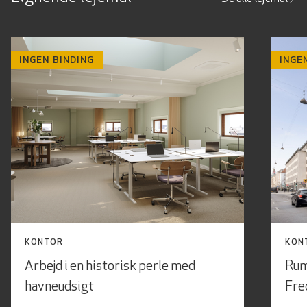
INGEN BINDING
INGE
KONTOR
KON
Arbejd i en historisk perle med
Rum
havneudsigt
Fre