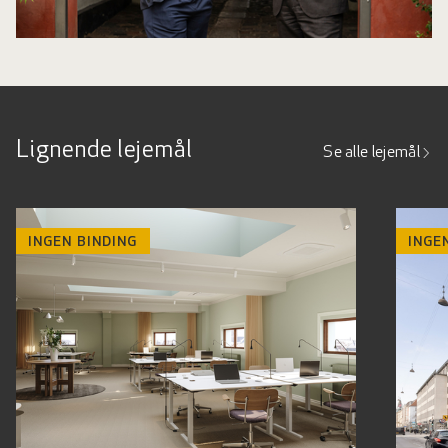
Lignende lejemål
Se alle lejemål
INGEN BINDING
INGE