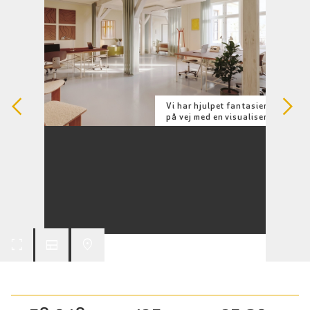
arrow_back_ios
arrow_forward_ios
Vi har hjulpet fantasien lidt
på vej med en visualisering.
fullscreen
view_comfy
place