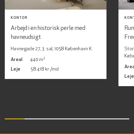
KONTOR
KON
Arbejd i en historisk perle med
Rum
havneudsigt
Fre
Havnegade 27, 3. sal, 1058 København K
Stor
Køb
2
Areal
440 m
Area
Leje
58.418 kr./md.
Lej