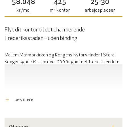
58.048
425
25-30
2
kr./md.
m
kontor
arbejdspladser
Flyt dit kontor til det charmerende
Frederiksstaden – uden binding
Mellem Marmorkirken og Kongens Nytorv finder I Store
Kongensgade 81 – en over 200 år gammel, fredet ejendom
med en flot facade mod det levende gadebillede og en
stille, stemningsfuld gårdhave, der giver huset sin særlige
atmosfære. Her får I kontorarbejdspladser i historiske
rammer, kombineret med moderne funktioner,
fællesfaciliteter og en beliggenhed, der giver jer det bedste
add
Læs mere
af Frederiksstaden.
I den rolige bagerste del af gårdhaven ligger baghuset,
hvor to etager og i alt 425 m² kontorlokaler kan blive jeres