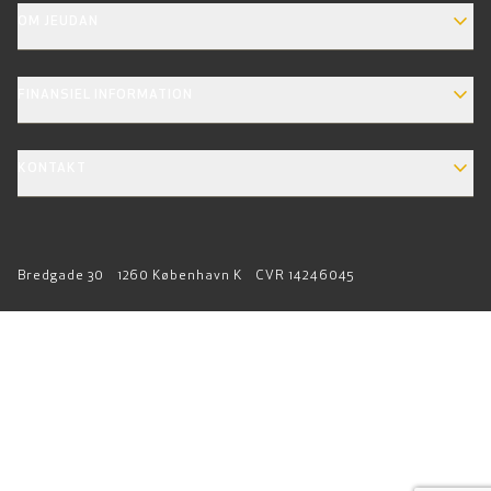
EXPAND_MORE
OM JEUDAN
EXPAND_MORE
FINANSIEL INFORMATION
EXPAND_MORE
KONTAKT
Bredgade 30
1260 København K
CVR 14246045