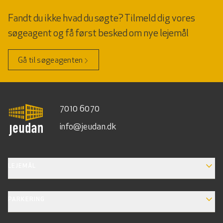
Fandt du ikke hvad du søgte? Tilmeld dig vores
søgeagent og få først besked om nye lejemål
Gå til søgeagenten
7010 6070
info@jeudan.dk
EXPAND_MORE
LEJEMÅL
EXPAND_MORE
PARKERING