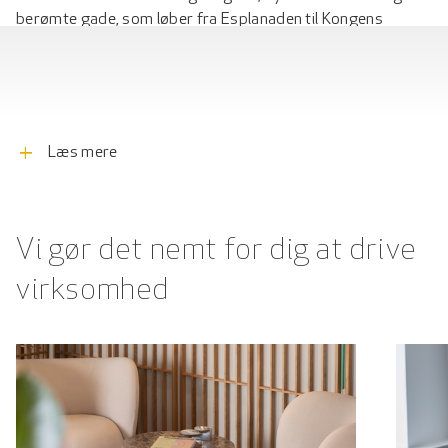
berømte gade, som løber fra Esplanaden til Kongens
Nytorv. Gaden der kan rumme både det stilfulde, det skæve
byliv og boheme-atmosfære. Virksomheder ligger side om
side med designerbutikker og hippe caféer med fransk
stemning og restauranter med eksotisk atmosfære. Med
base i Store Kongensgade er man altid tæt på det vigtige i
add
Læs mere
hverdagen, kunder, samarbejdspartnere og leverandører. Ej
at forglemme havnehygge i Nyhavn eller omkring Ofelia
Plads, grønne omgivelser i Kongens Have samt busser og
metro fra Marmorkirken og Kongens Nytorv.
Vi gør det nemt for dig at drive
virksomhed