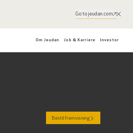
Go to jeudan.com
Om Jeudan
Job & Karriere
Investor
Bestil fremvisning