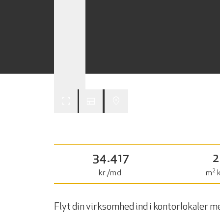
fullscreen
view_comfy
place
34.417
2
2
kr./md.
m
k
Flyt din virksomhed ind i kontorlokaler me