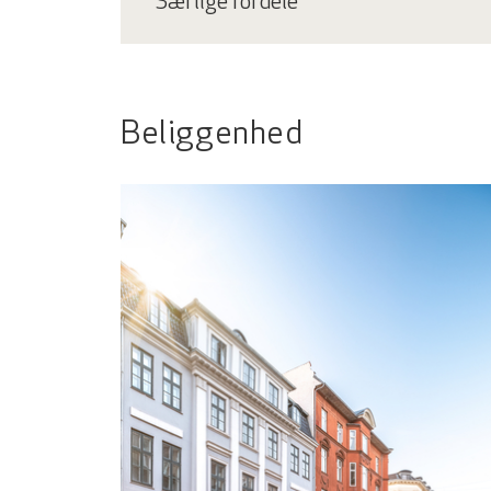
Særlige fordele
arbejdsplads. Lyder det som noget for dig? S
Beliggenhed