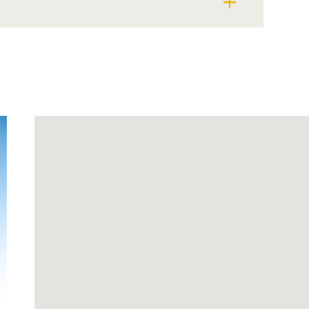
add
å lad os vise frem.