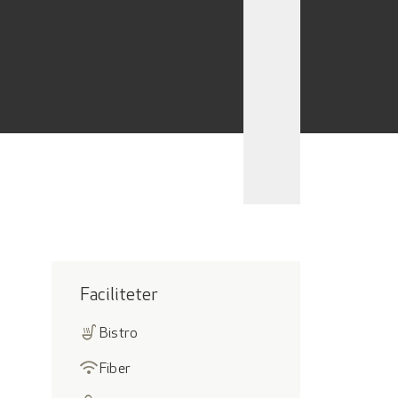
Faciliteter
soup_kitchen
Bistro
wifi
Fiber