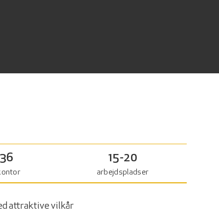
36
15-20
ontor
arbejdspladser
d attraktive vilkår