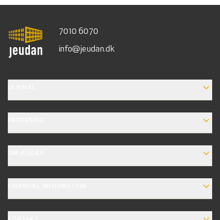
7010 6070
info@jeudan.dk
EXPAND_MORE
LEJEMÅL
EXPAND_MORE
PARKERING
EXPAND_MORE
OM JEUDAN
EXPAND_MORE
FINANSIEL INFORMATION
EXPAND_MORE
KONTAKT