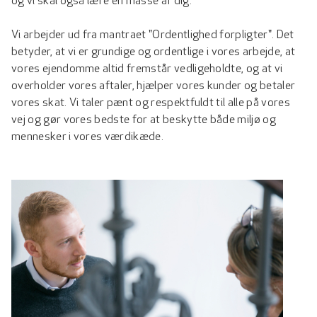
og vi skal også lære en masse af dig.
Vi arbejder ud fra mantraet "Ordentlighed forpligter". Det
betyder, at vi er grundige og ordentlige i vores arbejde, at
vores ejendomme altid fremstår vedligeholdte, og at vi
overholder vores aftaler, hjælper vores kunder og betaler
vores skat. Vi taler pænt og respektfuldt til alle på vores
vej og gør vores bedste for at beskytte både miljø og
mennesker i vores værdikæde.