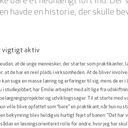
e bare et nedhængt loft ind. Der v
en havde en historie, der skulle be
 vigtigt aktiv
 Jeudan, at de unge mennesker, der starter som praktikanter, l
, at de har en reel plads i virksomheden. At de bliver involver
 kan suge en masse læring og erfaringer til sig, mens de er i
nu i studiejobbet, har Emilie arbejdet med alt lige fra udskiftni
 belægningsprojekter og udviklingssager. Til at starte med v
n ville blive opfattet som “bare” en praktikant, når hun nu st
n bekymring blev heldigvis hurtigt fejet af banen: "Det har 
sådan en løsningsorienteret rolle for andre, hvor jeg har skul