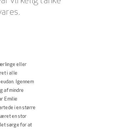
ar virkelig tanke
vares.
ærlinge eller
et i alle
 Jeudan. Igennem
ng af mindre
ar Emilie
artede i en større
været en stor
let sørge for at