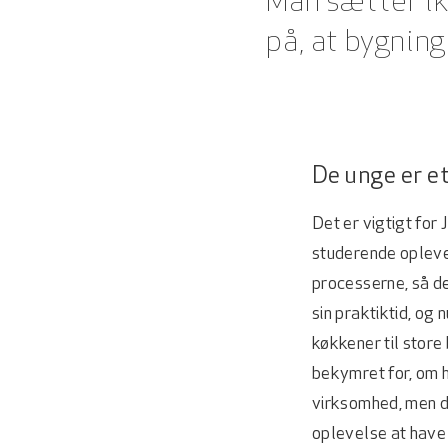
Man sætter ikk
på, at bygning
De unge er et
Det er vigtigt for
studerende oplever
processerne, så de
sin praktiktid, og 
køkkener til store
bekymret for, om hu
virksomhed, men de
oplevelse at have 