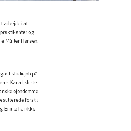
t arbejde i at
 praktikanter og
ilie Müller Hansen.
godt studiejob på
mens Kanal, skete
storiske ejendomme
esulterede først i
g Emilie har ikke