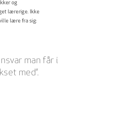
ikker og
et lærerige. Ikke
lle lære fra sig:
nsvar man får i
okset med”.