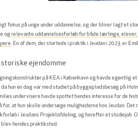
igt fokus på unge under uddannelse, og der bliver lagt et stor
ge og
relevante uddannelsesforløb for både lærlinge, elever,
lpere
. En af dem, der startede i praktik i Jeudan i 2023, er Em
istoriske ejendomme
bygningskonstruktør på KEA i København og havde egentlig et 
 da hun en dag var med studiet på byggepladsbesøg på Hol
milies undervisere havde spottet hendes interesse for de hi
å for, at hun skulle undersøge mulighederne hos Jeudan. Det r
kforløb i Jeudans Projektafdeling, og herefter et studiejob. O
n blev hendes praktiksted.