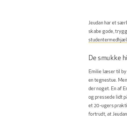
Jeudan har et særl
skabe gode, tryg
studentermedhjæ
De smukke h
Emilie læser til 
en tegnestue. Men
der noget. En af E
og pressede lidt p
et 20-ugers prakti
fortrudt, at Jeuda