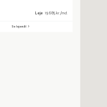
Leje
19.685
kr./md.
chevron_right
Se lejemål