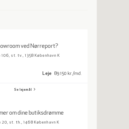
showroom ved Nørreport?
106, st. tv., 1358 København K
Leje
89.150
kr./md.
chevron_right
Se lejemål
er om dine butiksdrømme
20, st. th., 1468 København K