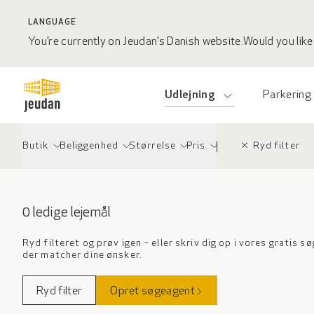
LANGUAGE
You’re currently on Jeudan’s Danish website.
Would you like 
Udlejning
Parkering
close
Butik
Beliggenhed
Størrelse
Pris
Ryd filter
0 ledige lejemål
Ryd filteret og prøv igen – eller skriv dig op i vores gratis s
der matcher dine ønsker.
Ryd filter
Opret søgeagent