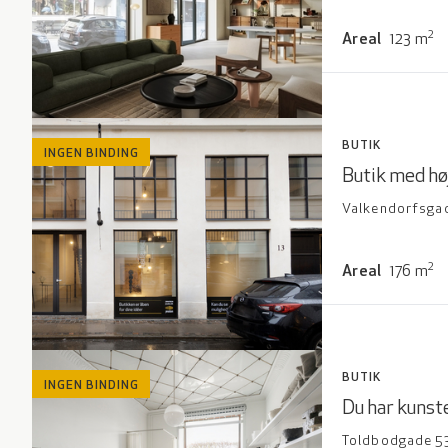
2
Areal
123
m
BUTIK
INGEN BINDING
Butik med højt
Valkendorfsgad
2
Areal
176
m
BUTIK
INGEN BINDING
Du har kunst
Toldbodgade 53