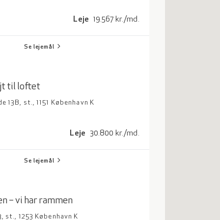
Leje
19.567
kr./md.
chevron_right
Se lejemål
 til loftet
e 13B, st., 1151 København K
Leje
30.800
kr./md.
chevron_right
Se lejemål
en – vi har rammen
, st., 1253 København K