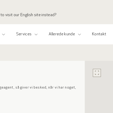
to visit our English site instead?
Services
Allerede kunde
Kontakt
fullscreen
øgeagent, så giver vi besked, når vi har noget,