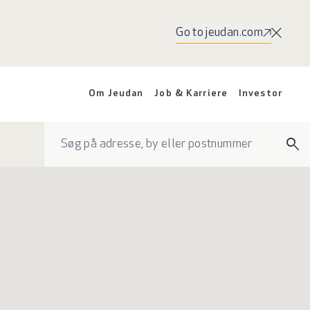
Go to jeudan.com
Om Jeudan
Job & Karriere
Investor
search