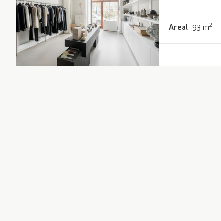
2
Areal
93
m