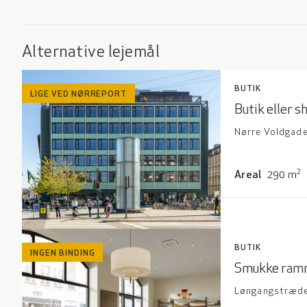
Alternative lejemål
BUTIK
LIGE VED NØRREPORT
Butik eller 
Nørre Voldgade 
2
Areal
290
m
BUTIK
INGEN BINDING
Smukke ramm
Løngangstræde 