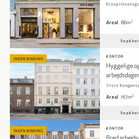
Kronprinsensgad
Areal: 86 kva
2
Areal
86m
Se på kor
KONTOR
INGEN BINDING
Hyggelige og
arbejdsdage
Store Kongensg
Areal: 167 kv
2
Areal
167m
Se på kor
KONTOR
INGEN BINDING
Bred arbejd