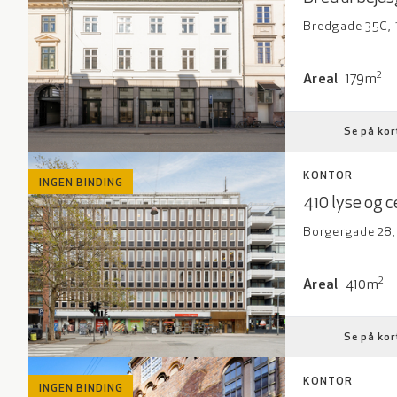
Bredgade 35C, 
Areal: 179 kv
2
Areal
179m
Se på kor
KONTOR
INGEN BINDING
410 lyse og c
Borgergade 28,
Areal: 410 kv
2
Areal
410m
Se på kor
KONTOR
INGEN BINDING