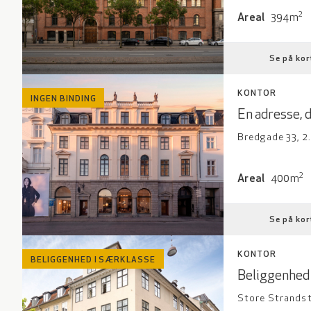
Areal: 394 kv
2
Areal
394m
Se på kor
KONTOR
INGEN BINDING
En adresse, 
Bredgade 33, 2
Areal: 400 kv
2
Areal
400m
Se på kor
KONTOR
BELIGGENHED I SÆRKLASSE
Beliggenhed 
Store Strandst