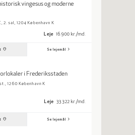
istorisk vingesus og moderne
 2. sal, 1204 København K
adrat meter
Leje: 16900 kroner per måned
Leje
16.900 kr./md.
chevron_right
place
t
Se lejemål
torlokaler i Frederiksstaden
st., 1260 København K
adrat meter
Leje: 33322 kroner per måned
Leje
33.322 kr./md.
chevron_right
place
t
Se lejemål