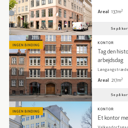
Areal: 137 kv
2
Areal
137m
Se på kor
KONTOR
INGEN BINDING
Tag den hist
arbejdsdag
Løngangstræde 
Areal: 217 kv
2
Areal
217m
Se på kor
KONTOR
INGEN BINDING
Et kontor me
Valkendorfsgade