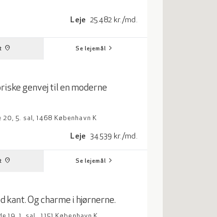
adrat meter
Leje: 25482 kroner per måned
Leje
25.482 kr./md.
chevron_right
place
t
Se lejemål
oriske genvej til en moderne
20, 5. sal, 1468 København K
adrat meter
Leje: 34539 kroner per måned
Leje
34.539 kr./md.
chevron_right
place
t
Se lejemål
d kant. Og charme i hjørnerne.
 19, 1. sal., 1151 København K