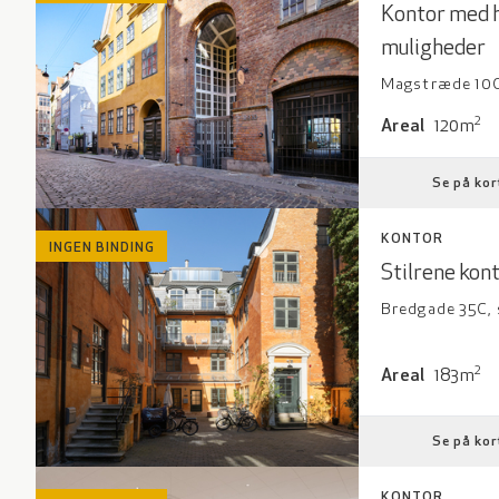
Kontor med h
muligheder
Magstræde 10C,
Areal: 120 kv
2
Areal
120m
Se på kor
KONTOR
INGEN BINDING
Stilrene kon
Bredgade 35C, 
Areal: 183 kv
2
Areal
183m
Se på kor
KONTOR