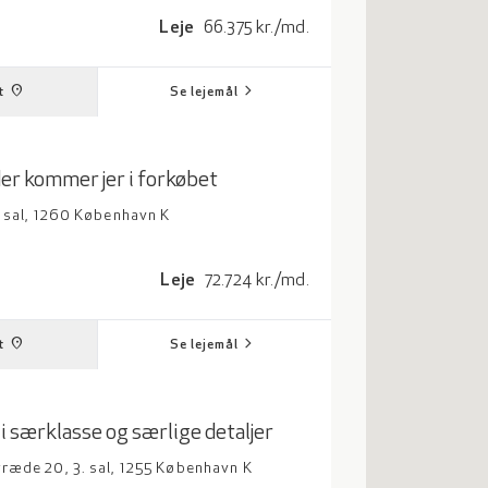
adrat meter
Leje: 66375 kroner per måned
Leje
66.375 kr./md.
chevron_right
place
t
Se lejemål
der kommer jer i forkøbet
. sal, 1260 København K
adrat meter
Leje: 72724 kroner per måned
Leje
72.724 kr./md.
chevron_right
place
t
Se lejemål
i særklasse og særlige detaljer
ræde 20, 3. sal, 1255 København K