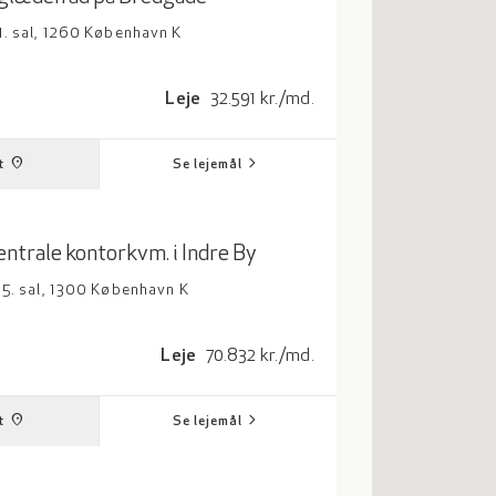
1. sal, 1260 København K
adrat meter
Leje: 32591 kroner per måned
Leje
32.591 kr./md.
chevron_right
place
t
Se lejemål
entrale kontorkvm. i Indre By
 5. sal, 1300 København K
adrat meter
Leje: 70832 kroner per måned
Leje
70.832 kr./md.
chevron_right
place
t
Se lejemål