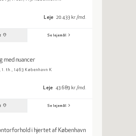
adrat meter
Leje: 20433 kroner per måned
Leje
20.433 kr./md.
chevron_right
place
t
Se lejemål
ag med nuancer
 1. th., 1463 København K
adrat meter
Leje: 43689 kroner per måned
Leje
43.689 kr./md.
chevron_right
place
t
Se lejemål
ntorforhold i hjertet af København