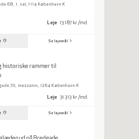
e 6B, 1. sal, 1114 København K
drat meter
Leje: 13187 kroner per måned
Leje
13.187 kr./md.
chevron_right
place
t
Se lejemål
 historiske rammer til
n
ade 70, mezzanin, 1264 København K
adrat meter
Leje: 31313 kroner per måned
Leje
31.313 kr./md.
chevron_right
place
t
Se lejemål
sglæden ud på Bredgade