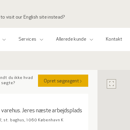
to visit our English site instead?
Services
Allerede kunde
Kontakt
ndt du ikke hvad
Opret søgeagent
fullscreen
 søgte?
 varehus. Jeres næste arbejdsplads
7, st. baghus, 1060 København K