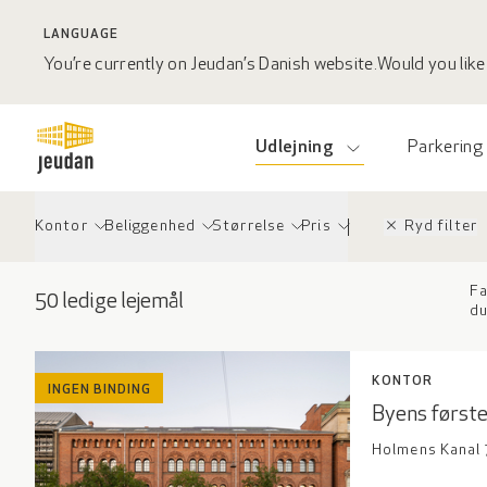
LANGUAGE
You’re currently on Jeudan’s Danish website.
Would you like 
Udlejning
Parkering
close
Kontor
Beliggenhed
Størrelse
Pris
Ryd filter
Fa
50
ledige lejemål
du
KONTOR
INGEN BINDING
Byens første
Holmens Kanal 