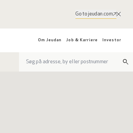
Go to jeudan.com
Om Jeudan
Job & Karriere
Investor
search