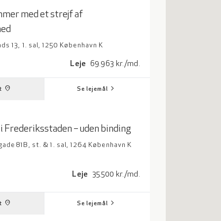
mer med et strejf af
hed
s 13, 1. sal, 1250 København K
adrat meter
Leje: 69963 kroner per måned
Leje
69.963 kr./md.
chevron_right
place
t
Se lejemål
 i Frederiksstaden – uden binding
de 81B, st. & 1. sal, 1264 København K
adrat meter
Leje: 35500 kroner per måned
Leje
35.500 kr./md.
chevron_right
place
t
Se lejemål