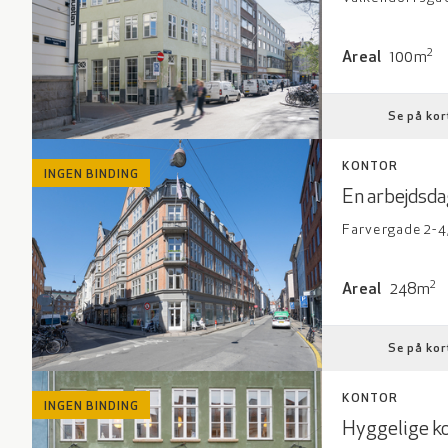
Areal: 100 kv
2
Areal
100m
Se på kor
KONTOR
INGEN BINDING
En arbejdsd
Farvergade 2-4,
Areal: 248 kv
2
Areal
248m
Se på kor
KONTOR
INGEN BINDING
Hyggelige ko