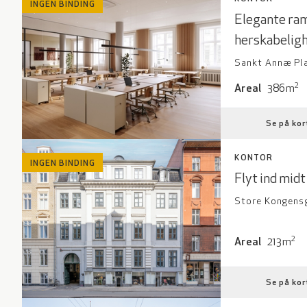
INGEN BINDING
Elegante ram
herskabelig
Sankt Annæ Plad
Areal: 386 kv
2
Areal
386m
Se på kor
KONTOR
INGEN BINDING
Flyt ind midt
Store Kongensga
Areal: 213 kv
2
Areal
213m
Se på kor