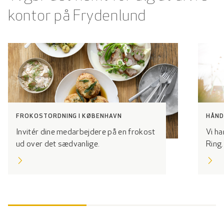
kontor på Frydenlund
FROKOSTORDNING I KØBENHAVN
HÅND
Invitér dine medarbejdere på en frokost
Vi ha
ud over det sædvanlige.
Ring.