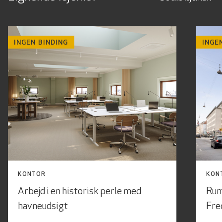
INGEN BINDING
INGE
KONTOR
KON
Arbejd i en historisk perle med
Rum
havneudsigt
Fre