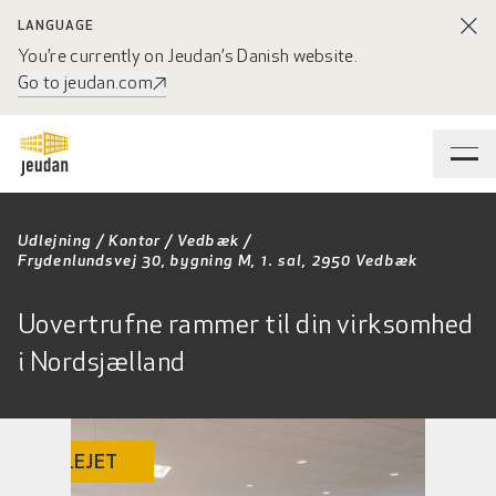
LANGUAGE
You’re currently on Jeudan’s Danish website.
Go to jeudan.com
Udlejning
/
Kontor
/
Vedbæk
/
Frydenlundsvej 30, bygning M, 1. sal, 2950 Vedbæk
Uovertrufne rammer til din virksomhed
i Nordsjælland
UDLEJET