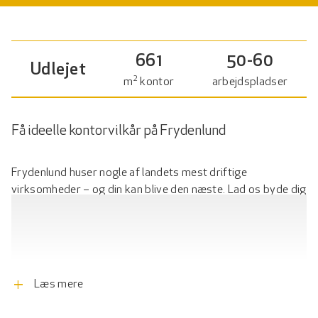
661
50-60
Udlejet
2
m
kontor
arbejdspladser
Få ideelle kontorvilkår på Frydenlund
Frydenlund huser nogle af landets mest driftige
virksomheder – og din kan blive den næste. Lad os byde dig
velkommen i flotte lokaler med godt lysindfald og udsigt til
de grønne omgivelser, der omkranser ejendommen. Her får
du naturen helt ind på kontoret, med grønne træer og blå
himmel lige udenfor. Din virksomhed bliver en del af et
naturskønt domicil med vandbassiner og flotte
add
Læs mere
græsplæner, hvor frokosten eller eftermiddagskaffen kan
nydes i ro og mag. Her bor virksomhederne side om side,