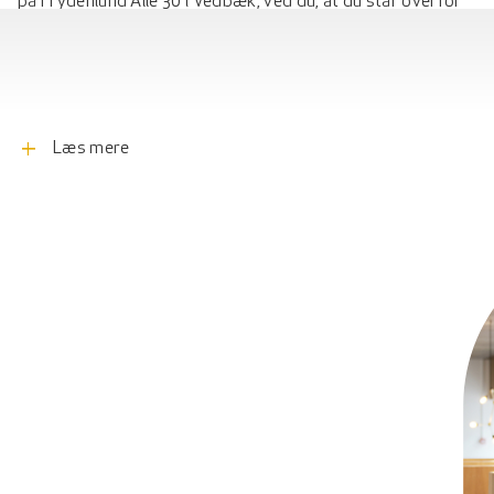
på Frydenlund Allé 30 i Vedbæk, ved du, at du står overfor
en sand perle under en halv times kørsel fra travle
København. Her, omkranset af skov, sø og park, ligger
Frydenlund-bygningerne med deres perfekte højde og
arkitektur i forhold til de grønne omgivelser. Bygningerne
er i flere forskellige størrelser og hver enkelt bygning er
add
Læs mere
adskilt af flotte spejlbassiner og atriumgårde, der er med
til at give stedet sit helt unikke særpræg.