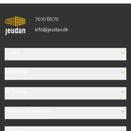
7010 6070
info@jeudan.dk
EXPAND_MORE
LEJEMÅL
EXPAND_MORE
PARKERING
EXPAND_MORE
OM JEUDAN
EXPAND_MORE
FINANSIEL INFORMATION