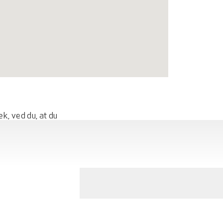
k, ved du, at du
r, omkranset af
rkitektur i forhold
enkelt bygning er
helt unikke