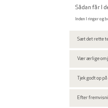
Sådan får I 
Inden I ringer og
Sæt det rette t
Vær ærlige om 
Tjek godt op p
Efter fremvisn