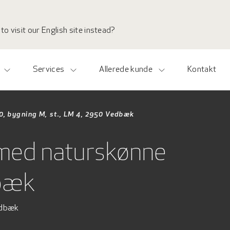
to visit our English site instead?
Services
Allerede kunde
Kontakt
0, bygning M, st., LM 4, 2950 Vedbæk
med naturskønne
dbæk
Vedbæk