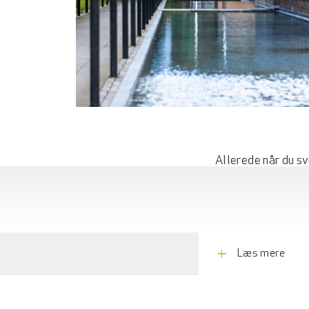
Allerede når du sv
står overfor en sa
skov, sø og park, 
til de grønne omgi
adskilt af flotte s
add
Læs mere
særpræg.