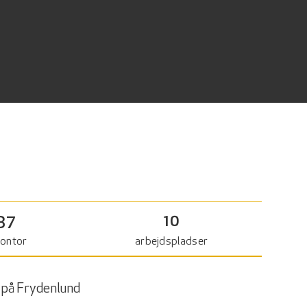
37
10
ontor
arbejdspladser
e på Frydenlund