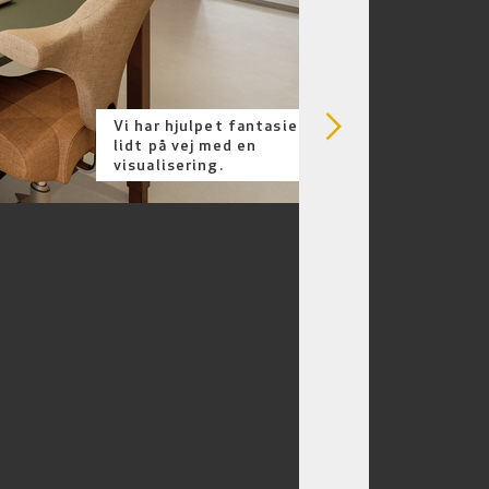
arrow_forward_ios
Vi har hjulpet fantasien
lidt på vej med en
visualisering.