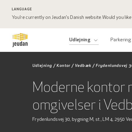
LANGUAGE
You’re currently on Jeudan’s Danish website.
Would you like 
Udlejning
Parkering
Udlejning
/
Kontor
/
Vedbæk
/
Frydenlundsvej 3
Moderne kontor 
omgivelser i Ve
Frydenlundsvej 30, bygning M, st., LM 4, 2950 