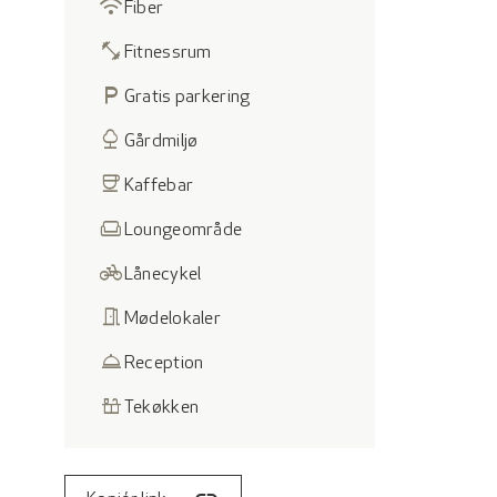
wifi
Fiber
fitness_center
Fitnessrum
local_parking
Gratis parkering
nature
Gårdmiljø
coffee
Kaffebar
weekend
Loungeområde
pedal_bike
Lånecykel
meeting_room
Mødelokaler
room_service
Reception
countertops
Tekøkken