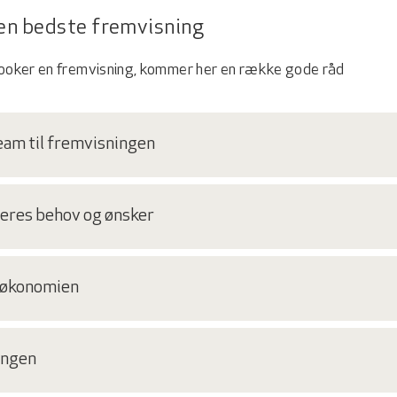
den bedste fremvisning
 booker en fremvisning, kommer her en række gode råd
eam til fremvisningen
jeres behov og ønsker
å økonomien
ingen