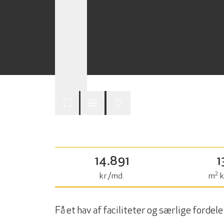
fullscreen
view_comfy
place
14.891
1
2
kr./md.
m
k
Få et hav af faciliteter og særlige fordel