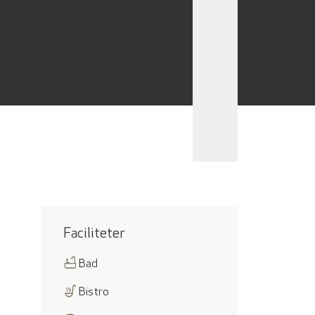
Faciliteter
bathtub
Bad
soup_kitchen
Bistro