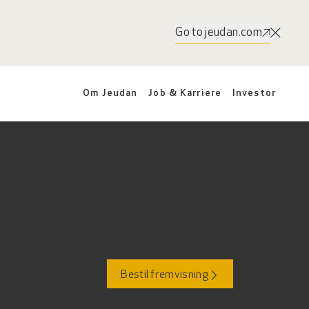
Go to jeudan.com
Om Jeudan
Job & Karriere
Investor
Bestil fremvisning