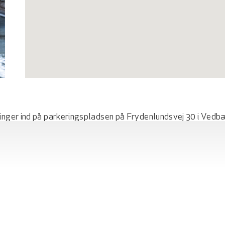
inger ind på parkeringspladsen på Frydenlundsvej 30 i Vedbæ
nd perle under en halv times kørsel fra travle København. He
ligger Frydenlund-bygningerne med deres perfekte højde og a
velser. Bygningerne er i flere forskellige størrelser og hver 
pejlbassiner og atriumgårde, der er med til at give stedet sit 