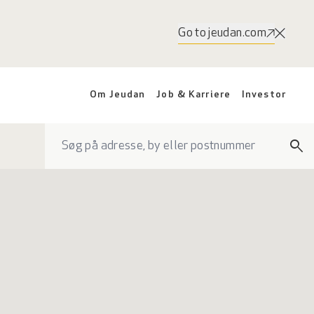
Go to jeudan.com
Om Jeudan
Job & Karriere
Investor
search