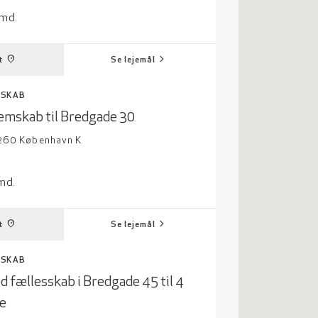
oner per måned
/md.
chevron_right
place
t
Se lejemål
SSKAB
mskab til Bredgade 30
1260 København K
oner per måned
/md.
chevron_right
place
t
Se lejemål
SSKAB
d fællesskab i Bredgade 45 til 4
e