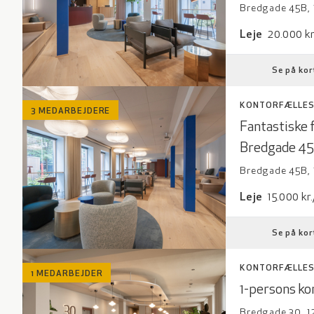
Bredgade 45B,
Leje: 20000 k
Leje
20.000 kr
Se på kor
KONTORFÆLLE
3 MEDARBEJDERE
Fantastiske 
Bredgade 45 
Bredgade 45B,
Leje: 15000 k
Leje
15.000 kr
Se på kor
KONTORFÆLLE
1 MEDARBEJDER
1-persons ko
Bredgade 30, 