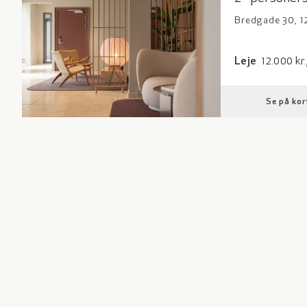
Bredgade 30, 
Leje: 12000 k
Leje
12.000 kr
Se på kor